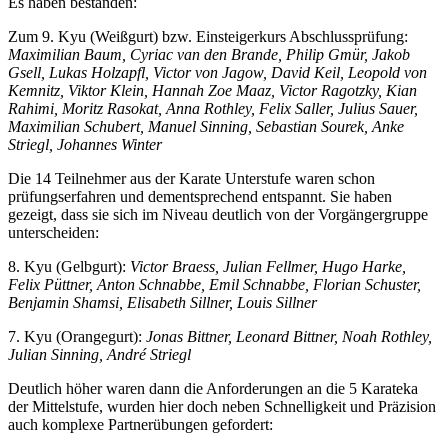
Es haben bestanden:
Zum 9. Kyu (Weißgurt) bzw. Einsteigerkurs Abschlussprüfung:
Maximilian Baum, Cyriac van den Brande, Philip Gmür, Jakob
Gsell, Lukas Holzapfl, Victor von Jagow, David Keil, Leopold von
Kemnitz, Viktor Klein, Hannah Zoe Maaz, Victor Ragotzky, Kian
Rahimi, Moritz Rasokat, Anna Rothley, Felix Saller, Julius Sauer,
Maximilian Schubert, Manuel Sinning, Sebastian Sourek, Anke
Striegl, Johannes Winter
Die 14 Teilnehmer aus der Karate Unterstufe waren schon
prüfungserfahren und dementsprechend entspannt. Sie haben
gezeigt, dass sie sich im Niveau deutlich von der Vorgängergruppe
unterscheiden:
8. Kyu (Gelbgurt):
Victor Braess, Julian Fellmer, Hugo Harke,
Felix Püttner, Anton Schnabbe, Emil Schnabbe, Florian Schuster,
Benjamin Shamsi, Elisabeth Sillner, Louis Sillner
7. Kyu (Orangegurt):
Jonas Bittner, Leonard Bittner, Noah Rothley,
Julian Sinning, André Striegl
Deutlich höher waren dann die Anforderungen an die 5 Karateka
der Mittelstufe, wurden hier doch neben Schnelligkeit und Präzision
auch komplexe Partnerübungen gefordert: