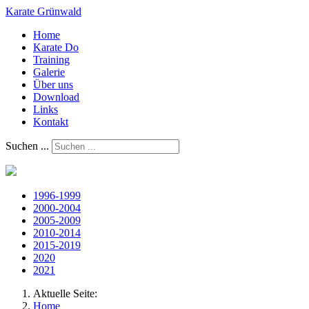
Karate Grünwald
Home
Karate Do
Training
Galerie
Über uns
Download
Links
Kontakt
Suchen ...
1996-1999
2000-2004
2005-2009
2010-2014
2015-2019
2020
2021
Aktuelle Seite:
Home