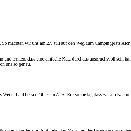
t. So machten wir uns am 27. Juli auf den Weg zum Campingplatz Aic
und lernten, dass eine einfache Kata durchaus anspruchsvoll sein ka
von uns so genau.
as Wetter bald besser. Ob es an Alex' Reissuppe lag dass wir am Nac
ghts wie zwei Japanisch-Stunden bei Maxi und das Feuerwerk vom See